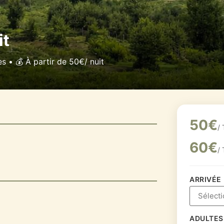
it
s • 💰 À partir de 50€/ nuit
50€
/ 
60€
/ 
ARRIVÉE
ADULTES