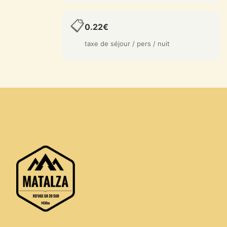
📋
0.22€
taxe de séjour / pers / nuit