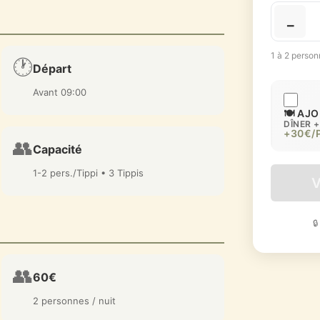
−
1 à 2 person
🕐
Départ
Avant 09:00
🍽️ AJ
DÎNER 
+30€/
👥
Capacité
1-2 pers./Tippi • 3 Tippis
V

👥
60€
2 personnes / nuit